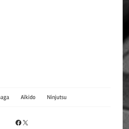
maga
Aïkido
Ninjutsu
X
Facebook