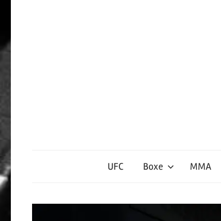
Passer
le
contenu
Sports
de
UFC
Boxe
MMA
Contact