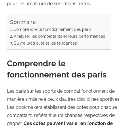
pour les amateurs de sensations fortes.
Sommaire
Comprendre le fonctionnement des paris
Analyser les combattants et leurs performances
Suivre l’actualité et les tendances
Comprendre le
fonctionnement des paris
Les paris sur les sports de combat fonctionnent de
manière similaire à ceux d’autres disciplines sportives.
Les bookmakers établissent des cotes pour chaque
combattant, reflétant leurs chances respectives de
gagner.
Ces cotes peuvent varier en fonction de