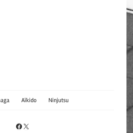
maga
Aïkido
Ninjutsu
X
Facebook