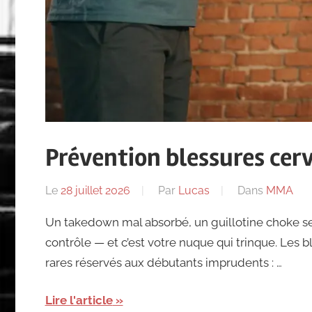
Prévention blessures cer
Le
28 juillet 2026
Par
Lucas
Dans
MMA
Un takedown mal absorbé, un guillotine choke ser
contrôle — et c’est votre nuque qui trinque. Les
rares réservés aux débutants imprudents : …
Lire l'article