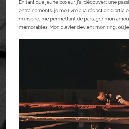
En tant que jeune boxeur, j'ai découvert une passion
entraînements, je me livre à la rédaction d'articl
m'inspire, me permettant de partager mon amour p
mémorables. Mon clavier devient mon ring, où je 