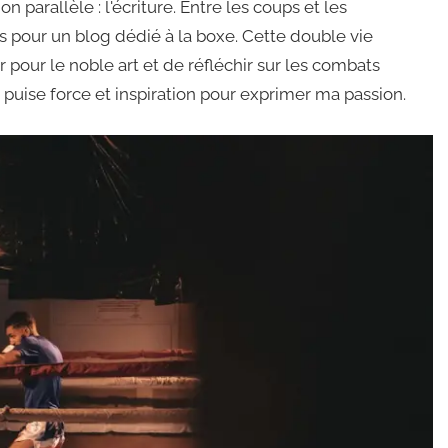
 parallèle : l'écriture. Entre les coups et les
es pour un blog dédié à la boxe. Cette double vie
our le noble art et de réfléchir sur les combats
puise force et inspiration pour exprimer ma passion.