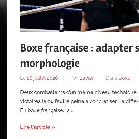
Boxe française : adapter 
morphologie
Le
28 juillet 2026
Par
Lucas
Dans
Boxe
Deux combattants d’un même niveau technique, 
victoires là où l’autre peine à concrétiser. La diffé
En boxe française, la …
Lire l'article