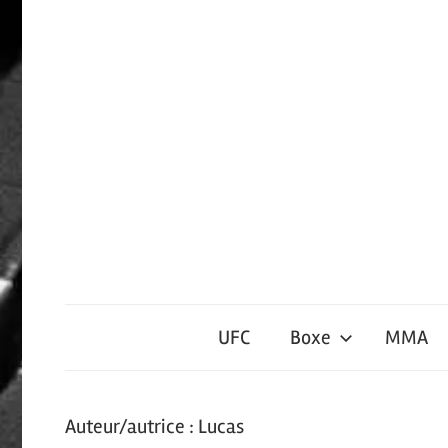
Passer
le
contenu
Sports
de
UFC
Boxe
MMA
Contact
Auteur/autrice :
Lucas