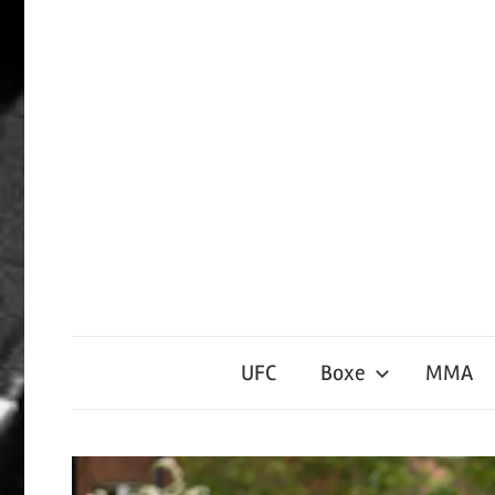
Passer
le
contenu
Sports
de
UFC
Boxe
MMA
Contact