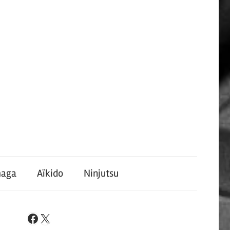
maga
Aïkido
Ninjutsu
X
Facebook