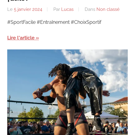
Le
5 janvier 2024
Par
Lucas
Dans
Non classé
#SportFacile #Entraînement #ChoixSportif
Lire l'article