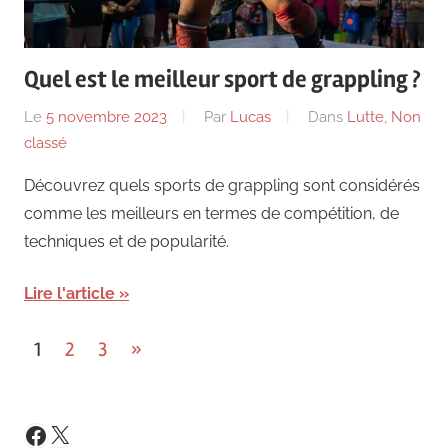
Quel est le meilleur sport de grappling ?
Le
5 novembre 2023
Par
Lucas
Dans
Lutte
,
Non
classé
Découvrez quels sports de grappling sont considérés
comme les meilleurs en termes de compétition, de
techniques et de popularité.
Lire l'article
Pagination
Next
1
2
3
»
Posts
des
publications
X
Facebook