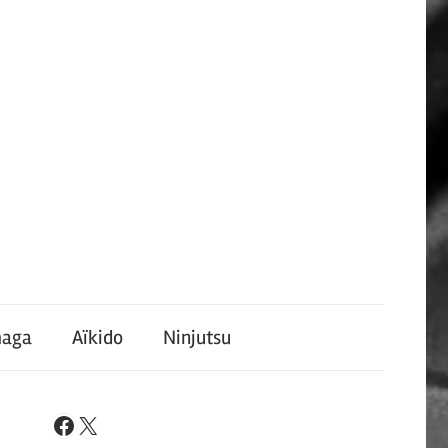
maga
Aïkido
Ninjutsu
X
Facebook