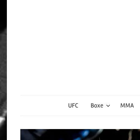
Passer
le
contenu
Sports
de
UFC
Boxe
MMA
Contact