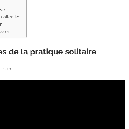
ive
 collective
on
ission
es de la pratique solitaire
înent :