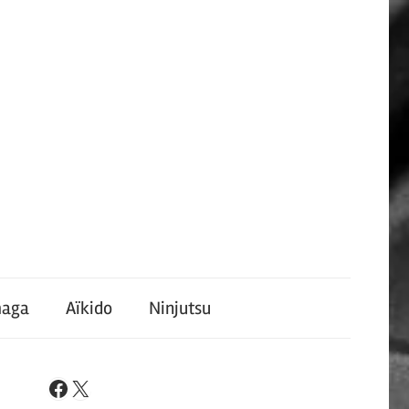
maga
Aïkido
Ninjutsu
X
Facebook