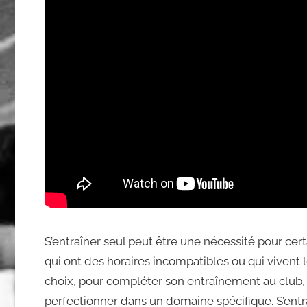
S’entraîner seul peut être une nécessité pour cer
qui ont des horaires incompatibles ou qui vivent lo
choix, pour compléter son entraînement au club, p
perfectionner dans un domaine spécifique. S’entr