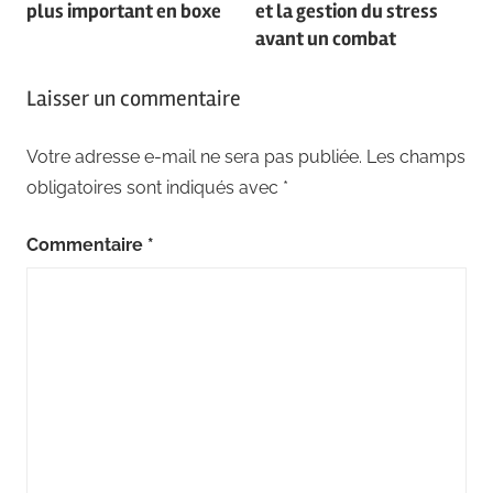
l’article
plus important en boxe
et la gestion du stress
avant un combat
Laisser un commentaire
Votre adresse e-mail ne sera pas publiée.
Les champs
obligatoires sont indiqués avec
*
Commentaire
*