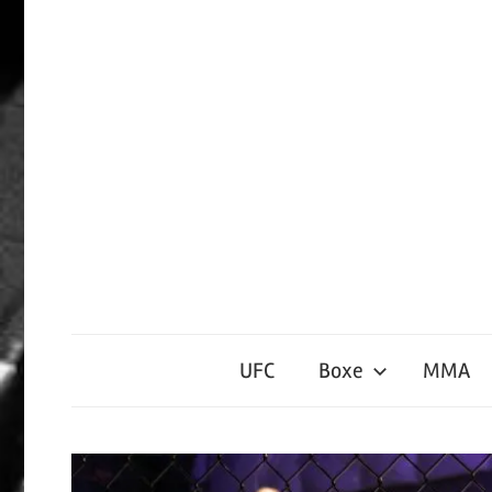
Passer
le
contenu
Sports
de
UFC
Boxe
MMA
Contact