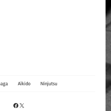
maga
Aïkido
Ninjutsu
X
Facebook