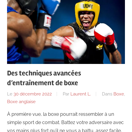
Des techniques avancées
d’entraînement de boxe
Le
30 décembre 2022
Par
Laurent L.
Dans
Boxe
,
Boxe anglaise
À première vue, la boxe pourrait ressembler à un
simple sport de combat. Battez votre adversaire avec
vos mains plus fort qu’il ne vous a battu, assez facile,