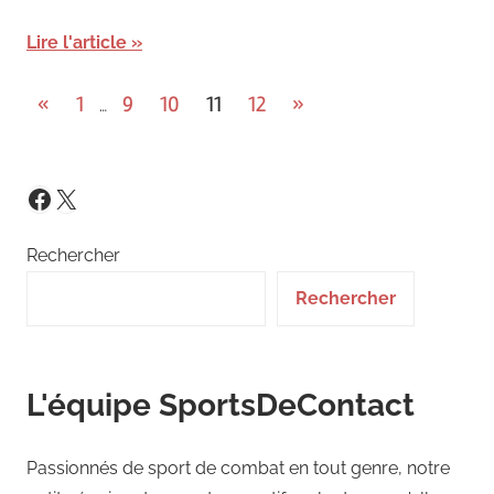
Lire l'article
Pagination
Previous
Next
«
1
9
10
11
12
»
…
Posts
Posts
des
publications
X
Facebook
Rechercher
Rechercher
L'équipe SportsDeContact
Passionnés de sport de combat en tout genre, notre