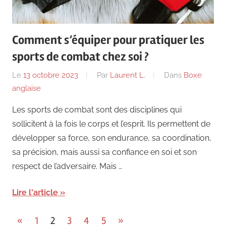
Comment s’équiper pour pratiquer les
sports de combat chez soi ?
Le
13 octobre 2023
Par
Laurent L.
Dans
Boxe
anglaise
Les sports de combat sont des disciplines qui
sollicitent à la fois le corps et l’esprit. Ils permettent de
développer sa force, son endurance, sa coordination,
sa précision, mais aussi sa confiance en soi et son
respect de l’adversaire. Mais …
Lire l'article
Pagination
Previous
Next
«
1
2
3
4
5
»