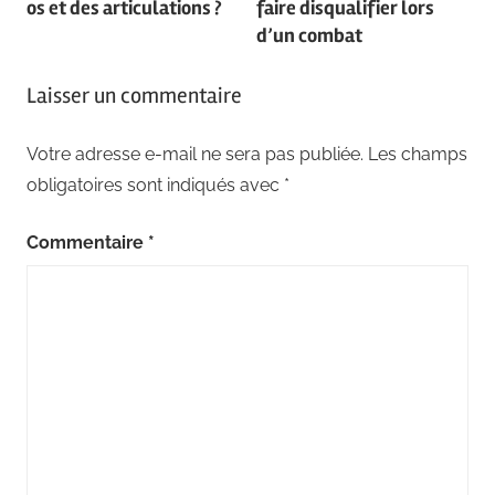
l’article
os et des articulations ?
faire disqualifier lors
d’un combat
Laisser un commentaire
Votre adresse e-mail ne sera pas publiée.
Les champs
obligatoires sont indiqués avec
*
Commentaire
*